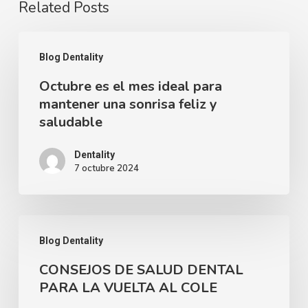
Related Posts
Octubre
Blog Dentality
es
Octubre es el mes ideal para
el
mantener una sonrisa feliz y
mes
saludable
ideal
para
Dentality
7 octubre 2024
mantener
una
sonrisa
CONSEJOS
feliz
Blog Dentality
DE
y
CONSEJOS DE SALUD DENTAL
SALUD
saludable
PARA LA VUELTA AL COLE
DENTAL