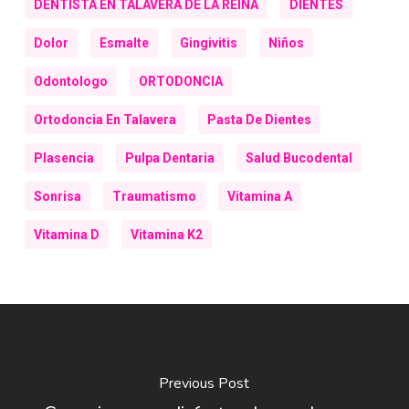
DENTISTA EN TALAVERA DE LA REINA
DIENTES
Dolor
Esmalte
Gingivitis
Niños
Odontologo
ORTODONCIA
Ortodoncia En Talavera
Pasta De Dientes
Plasencia
Pulpa Dentaria
Salud Bucodental
Sonrisa
Traumatismo
Vitamina A
Vitamina D
Vitamina K2
Previous Post