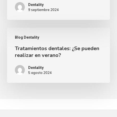
PARA
Dentality
9 septiembre 2024
LA
VUELTA
AL
Tratamientos
COLE
Blog Dentality
dentales:
Tratamientos dentales: ¿Se pueden
¿Se
realizar en verano?
pueden
realizar
Dentality
5 agosto 2024
en
verano?