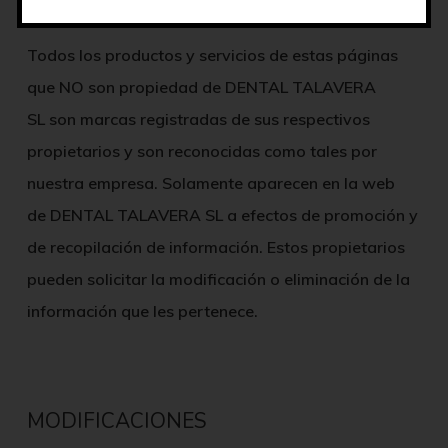
Todos los productos y servicios de estas páginas
que NO son propiedad de
DENTAL TALAVERA
SL
son marcas registradas de sus respectivos
propietarios y son reconocidas como tales por
nuestra empresa. Solamente aparecen en la web
de
DENTAL TALAVERA SL
a efectos de promoción y
de recopilación de información. Estos propietarios
pueden solicitar la modificación o eliminación de la
información que les pertenece.
MODIFICACIONES