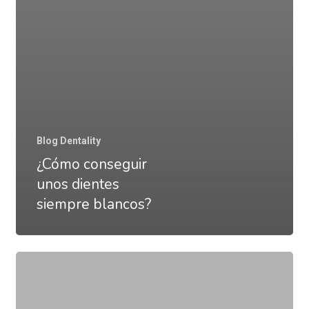
Blog Dentality
¿Cómo conseguir
unos dientes
siempre blancos?
Fisura
dental,
qué