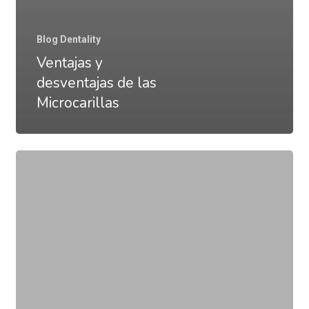
Blog Dentality
Ventajas y
desventajas de las
Microcarillas
Luce
una
nueva
sonrisa
este
2023