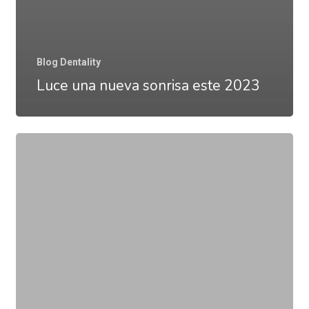
Blog Dentality
Luce una nueva sonrisa este 2023
Diente
roto
o
partido,
¿tiene
arreglo?