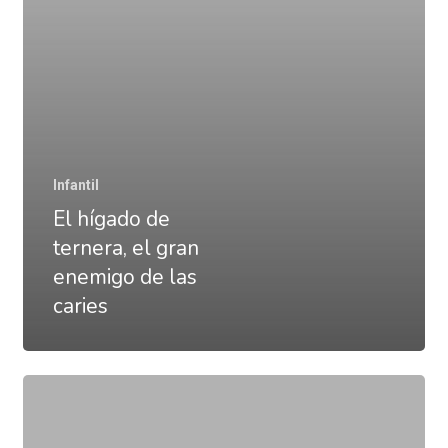
enemigo
de
las
caries
Infantil
El hígado de
ternera, el gran
enemigo de las
caries
El
hígado