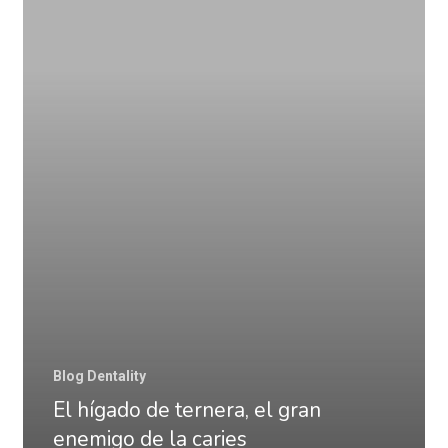
de
ternera,
el
gran
enemigo
de
la
caries
Blog Dentality
El hígado de ternera, el gran
enemigo de la caries