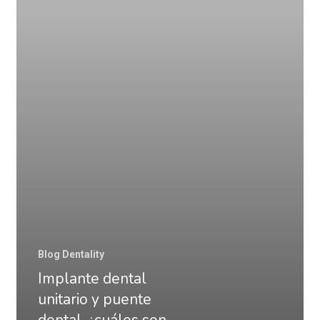
dental,
¿cuáles
son
las
diferencias?
Blog Dentality
Implante dental
unitario y puente
dental, ¿cuáles son