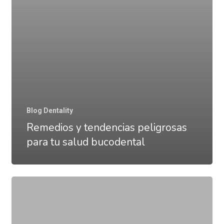
Blog Dentality
Remedios y tendencias peligrosas
para tu salud bucodental
¿Llevas
ortodoncia?
Os