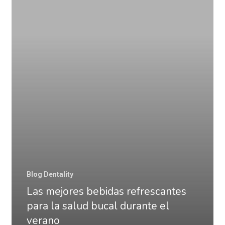
bebidas
refrescantes
para
la
salud
bucal
durante
el
verano
Blog Dentality
Las mejores bebidas refrescantes
para la salud bucal durante el
verano