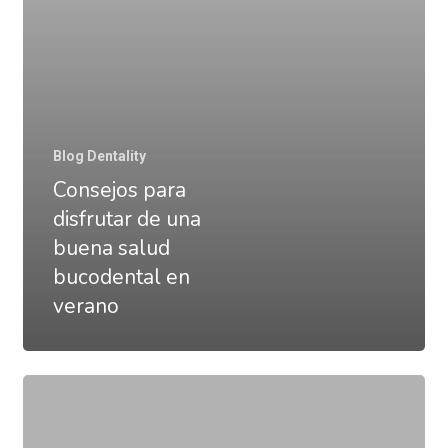
salud
bucodental
en
verano
Blog Dentality
Consejos para
disfrutar de una
buena salud
bucodental en
verano
Las
mejores