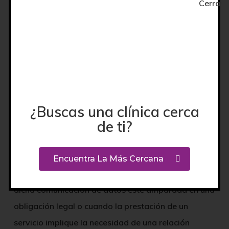
nivel de satisfacción de los usuarios y, por lo
tanto, mejorar los servicios, productos y
marcas. Todas estas acciones se realizan con el
fin de mejorar el nivel de satisfacción del cliente
¿Buscas una clínica cerca
CESIÓN DE DATOS
de ti?
DENTAL TALAVERA SL
procederá informa a los
usuarios de que sus datos personales no serán
Encuentra La Más Cercana
comunicados a terceros, con la salvedad de que
dicha comunicación de datos este amparada en una
obligación legal o cuando la prestación de un
servicio implique la necesidad de una relación