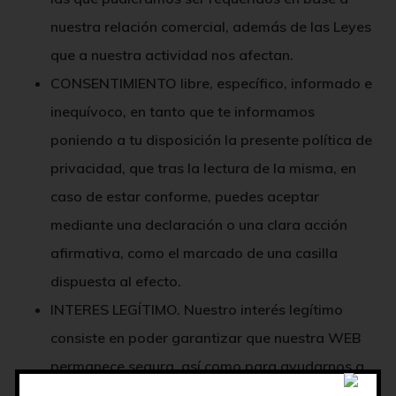
nuestra relación comercial, además de las Leyes
que a nuestra actividad nos afectan.
CONSENTIMIENTO
libre, específico, informado e
inequívoco, en tanto que te informamos
poniendo a tu disposición la presente política de
privacidad, que tras la lectura de la misma, en
caso de estar conforme, puedes aceptar
mediante una declaración o una clara acción
afirmativa, como el marcado de una casilla
dispuesta al efecto.
INTERES LEGÍTIMO.
Nuestro interés legítimo
consiste en poder garantizar que nuestra WEB
permanece segura, así como para ayudarnos a
comprender las necesidades, expectativas y el