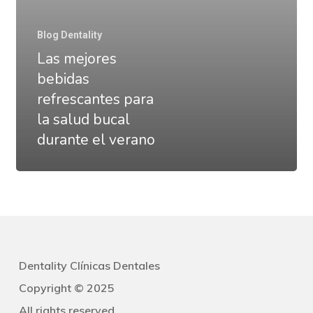
salud
bucal
Blog Dentality
durante
Las mejores
el
bebidas
verano
refrescantes para
la salud bucal
durante el verano
Dentality Clínicas Dentales
Copyright © 2025
All rights reserved.