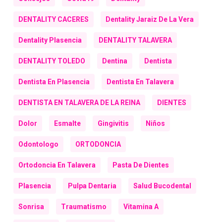
DENTALITY CACERES
Dentality Jaraiz De La Vera
Dentality Plasencia
DENTALITY TALAVERA
DENTALITY TOLEDO
Dentina
Dentista
Dentista En Plasencia
Dentista En Talavera
DENTISTA EN TALAVERA DE LA REINA
DIENTES
Dolor
Esmalte
Gingivitis
Niños
Odontologo
ORTODONCIA
Ortodoncia En Talavera
Pasta De Dientes
Plasencia
Pulpa Dentaria
Salud Bucodental
Sonrisa
Traumatismo
Vitamina A