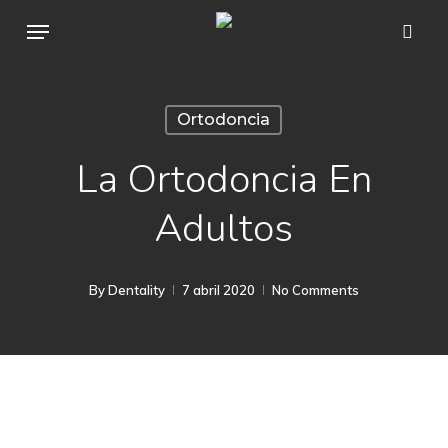
Skip
Menu
sear
to
main
content
Ortodoncia
La Ortodoncia En
Adultos
By
Dentality
7 abril 2020
No Comments