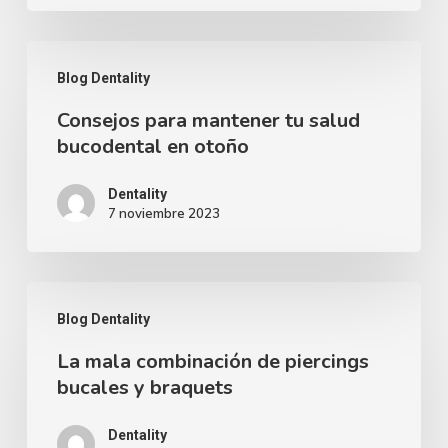
uso
de
Consejos
la
Blog Dentality
para
mascarilla?
Consejos para mantener tu salud
mantener
bucodental en otoño
tu
salud
Dentality
7 noviembre 2023
bucodental
en
otoño
La
Blog Dentality
mala
La mala combinación de piercings
combinación
bucales y braquets
de
piercings
Dentality