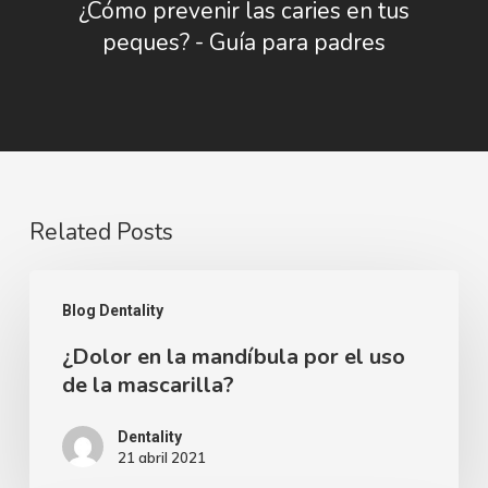
¿Cómo prevenir las caries en tus
peques? - Guía para padres
Related Posts
¿Dolor
Blog Dentality
en
¿Dolor en la mandíbula por el uso
la
de la mascarilla?
mandíbula
por
Dentality
21 abril 2021
el