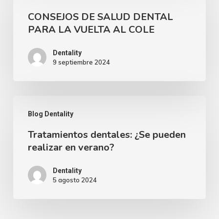
DE
y
CONSEJOS DE SALUD DENTAL
SALUD
saludable
PARA LA VUELTA AL COLE
DENTAL
PARA
Dentality
9 septiembre 2024
LA
VUELTA
AL
Tratamientos
COLE
Blog Dentality
dentales:
Tratamientos dentales: ¿Se pueden
¿Se
realizar en verano?
pueden
realizar
Dentality
5 agosto 2024
en
verano?