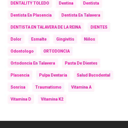
DENTALITY TOLEDO
Dentina
Dentista
Dentista En Plasencia
Dentista En Talavera
DENTISTA EN TALAVERA DE LA REINA
DIENTES
Dolor
Esmalte
Gingivitis
Niños
Odontologo
ORTODONCIA
Ortodoncia En Talavera
Pasta De Dientes
Plasencia
Pulpa Dentaria
Salud Bucodental
Sonrisa
Traumatismo
Vitamina A
Vitamina D
Vitamina K2