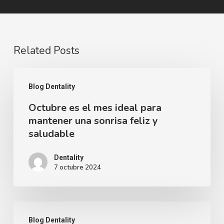
Related Posts
Octubre
Blog Dentality
es
Octubre es el mes ideal para
el
mantener una sonrisa feliz y
mes
saludable
ideal
para
Dentality
7 octubre 2024
mantener
una
sonrisa
CONSEJOS
feliz
Blog Dentality