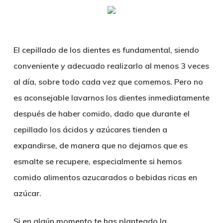
Skip
Menu
sear
to
main
El cepillado de los dientes es fundamental, siendo
content
conveniente y adecuado realizarlo al menos 3 veces
al día, sobre todo cada vez que comemos. Pero no
es aconsejable lavarnos los dientes inmediatamente
después de haber comido, dado que durante el
cepillado los ácidos y azúcares tienden a
expandirse, de manera que no dejamos que es
esmalte se recupere, especialmente si hemos
comido alimentos azucarados o bebidas ricas en
azúcar.
Si en algún momento te has planteado la