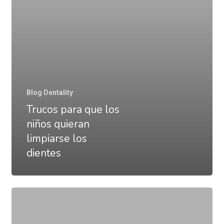
limpiarse
los
dientes
Blog Dentality
Trucos para que los
niños quieran
limpiarse los
dientes
¿Cómo
prevenir