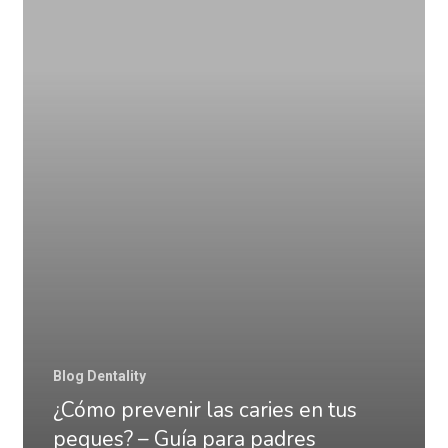
las
caries
en
tus
peques?
–
Guía
para
padres
Blog Dentality
¿Cómo prevenir las caries en tus
peques? – Guía para padres