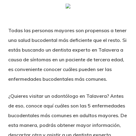
Skip
Menu
sear
to
main
Todas las personas mayores son propensas a tener
content
una salud bucodental más deficiente que el resto. Si
estás buscando un
dentista experto en Talavera
a
causa de síntomas en un paciente de tercera edad,
es conveniente conocer cuáles pueden ser las
enfermedades bucodentales más comunes.
¿Quieres visitar un
odontólogo en Talavera
? Antes
de eso, conoce aquí cuáles son las 5 enfermedades
bucodentales más comunes en adultos mayores. De
esta manera, podrás obtener mayor información,
descartar otra y asistir a un
dentista experto