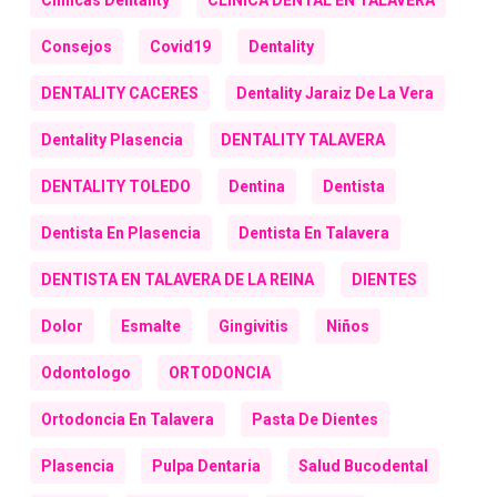
Clinicas Dentality
CLÍNICA DENTAL EN TALAVERA
Consejos
Covid19
Dentality
DENTALITY CACERES
Dentality Jaraiz De La Vera
Dentality Plasencia
DENTALITY TALAVERA
DENTALITY TOLEDO
Dentina
Dentista
Dentista En Plasencia
Dentista En Talavera
DENTISTA EN TALAVERA DE LA REINA
DIENTES
Dolor
Esmalte
Gingivitis
Niños
Odontologo
ORTODONCIA
Ortodoncia En Talavera
Pasta De Dientes
Plasencia
Pulpa Dentaria
Salud Bucodental