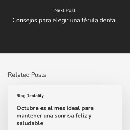
Next Post
Consejos para elegir una férula dental
Related Posts
Octubre
Blog Dentality
es
Octubre es el mes ideal para
el
mantener una sonrisa feliz y
mes
saludable
ideal