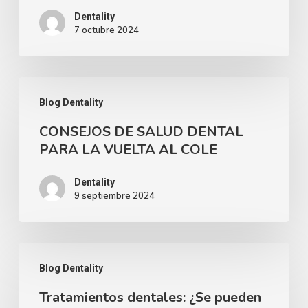
para
Dentality
7 octubre 2024
mantener
una
sonrisa
CONSEJOS
feliz
Blog Dentality
DE
y
CONSEJOS DE SALUD DENTAL
SALUD
saludable
PARA LA VUELTA AL COLE
DENTAL
PARA
Dentality
9 septiembre 2024
LA
VUELTA
AL
Tratamientos
COLE
Blog Dentality
dentales:
Tratamientos dentales: ¿Se pueden
¿Se