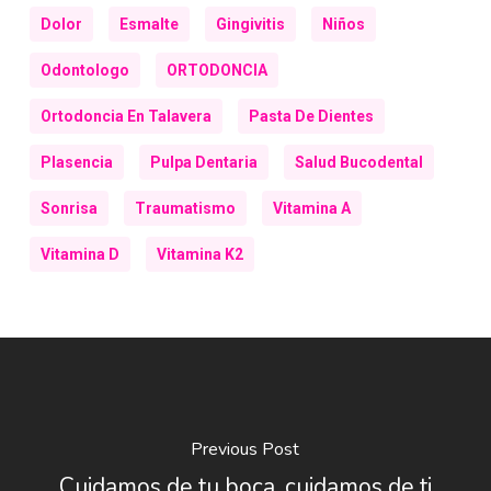
Dolor
Esmalte
Gingivitis
Niños
Odontologo
ORTODONCIA
Ortodoncia En Talavera
Pasta De Dientes
Plasencia
Pulpa Dentaria
Salud Bucodental
Sonrisa
Traumatismo
Vitamina A
Vitamina D
Vitamina K2
Previous Post
Cuidamos de tu boca, cuidamos de ti