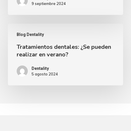
9 septiembre 2024
LA
VUELTA
AL
Tratamientos
COLE
Blog Dentality
dentales:
Tratamientos dentales: ¿Se pueden
¿Se
realizar en verano?
pueden
realizar
Dentality
5 agosto 2024
en
verano?