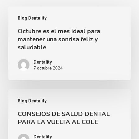
Octubre
Blog Dentality
es
Octubre es el mes ideal para
el
mantener una sonrisa feliz y
mes
saludable
ideal
para
Dentality
7 octubre 2024
mantener
una
sonrisa
CONSEJOS
feliz
Blog Dentality
DE
y
CONSEJOS DE SALUD DENTAL
SALUD
saludable
PARA LA VUELTA AL COLE
DENTAL
PARA
Dentality