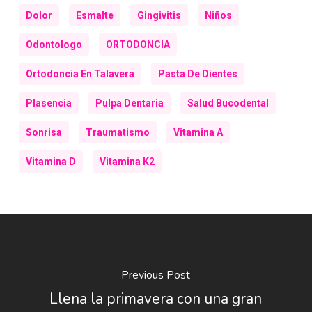
Dolor
Esmalte
Gingivitis
Niños
Odontologo
ORTODONCIA
Ortodoncia En Talavera
Pasta De Dientes
Plasencia
Pulpa Dentaria
Salud Bucodental
Sonrisa
Traumatismo
Vitamina A
Vitamina D
Vitamina K2
Previous Post
Llena la primavera con una gran