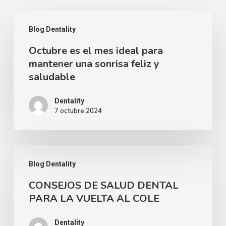
Octubre
Blog Dentality
es
Octubre es el mes ideal para
el
mantener una sonrisa feliz y
mes
saludable
ideal
para
Dentality
7 octubre 2024
mantener
una
sonrisa
CONSEJOS
feliz
Blog Dentality
DE
y
CONSEJOS DE SALUD DENTAL
SALUD
saludable
PARA LA VUELTA AL COLE
DENTAL
PARA
Dentality