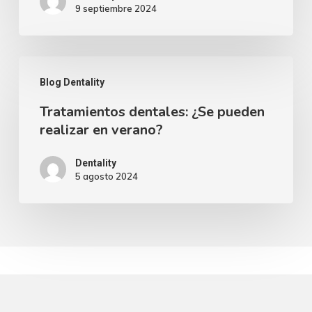
9 septiembre 2024
LA
VUELTA
AL
Tratamientos
COLE
Blog Dentality
dentales:
Tratamientos dentales: ¿Se pueden
¿Se
realizar en verano?
pueden
realizar
Dentality
5 agosto 2024
en
verano?