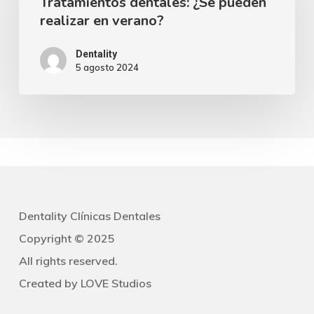
Tratamientos dentales: ¿Se pueden
¿Se
realizar en verano?
pueden
realizar
Dentality
5 agosto 2024
en
verano?
Dentality Clínicas Dentales
Copyright © 2025
All rights reserved.
Created by
LOVE Studios