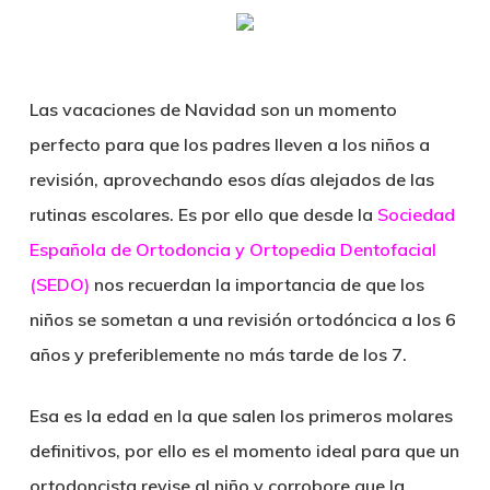
Skip
Menu
sear
to
main
Las
vacaciones de Navidad
son un momento
content
perfecto para que los padres lleven a los niños a
revisión, aprovechando esos días alejados de las
rutinas escolares. Es por ello que desde la
Sociedad
Española de Ortodoncia y Ortopedia Dentofacial
(SEDO)
nos recuerdan la importancia de que los
niños se sometan a una
revisión ortodóncica
a los 6
años y preferiblemente no más tarde de los 7.
Esa es la edad en la que salen los
primeros molares
definitivos
, por ello es el momento ideal para que un
ortodoncista revise al niño y corrobore que la