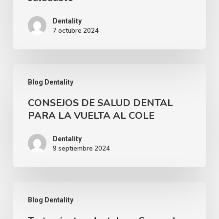
ideal
para
Dentality
7 octubre 2024
mantener
una
sonrisa
CONSEJOS
feliz
Blog Dentality
DE
y
CONSEJOS DE SALUD DENTAL
SALUD
saludable
PARA LA VUELTA AL COLE
DENTAL
PARA
Dentality
9 septiembre 2024
LA
VUELTA
AL
Tratamientos
COLE
Blog Dentality
dentales: