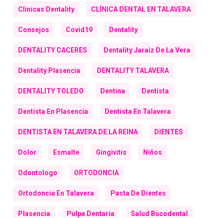
Clinicas Dentality
CLÍNICA DENTAL EN TALAVERA
Consejos
Covid19
Dentality
DENTALITY CACERES
Dentality Jaraiz De La Vera
Dentality Plasencia
DENTALITY TALAVERA
DENTALITY TOLEDO
Dentina
Dentista
Dentista En Plasencia
Dentista En Talavera
DENTISTA EN TALAVERA DE LA REINA
DIENTES
Dolor
Esmalte
Gingivitis
Niños
Odontologo
ORTODONCIA
Ortodoncia En Talavera
Pasta De Dientes
Plasencia
Pulpa Dentaria
Salud Bucodental