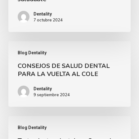
ideal
para
Dentality
7 octubre 2024
mantener
una
sonrisa
CONSEJOS
feliz
Blog Dentality
DE
y
CONSEJOS DE SALUD DENTAL
SALUD
saludable
PARA LA VUELTA AL COLE
DENTAL
PARA
Dentality
9 septiembre 2024
LA
VUELTA
AL
Tratamientos
COLE
Blog Dentality
dentales: