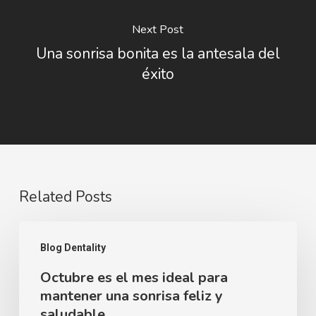
Next Post
Una sonrisa bonita es la antesala del
éxito
Related Posts
Octubre
Blog Dentality
es
Octubre es el mes ideal para
el
mantener una sonrisa feliz y
mes
saludable