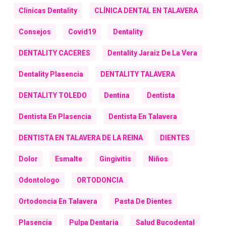
Clinicas Dentality
CLÍNICA DENTAL EN TALAVERA
Consejos
Covid19
Dentality
DENTALITY CACERES
Dentality Jaraiz De La Vera
Dentality Plasencia
DENTALITY TALAVERA
DENTALITY TOLEDO
Dentina
Dentista
Dentista En Plasencia
Dentista En Talavera
DENTISTA EN TALAVERA DE LA REINA
DIENTES
Dolor
Esmalte
Gingivitis
Niños
Odontologo
ORTODONCIA
Ortodoncia En Talavera
Pasta De Dientes
Plasencia
Pulpa Dentaria
Salud Bucodental