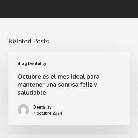
Related Posts
Octubre
Blog Dentality
es
Octubre es el mes ideal para
el
mantener una sonrisa feliz y
mes
saludable
ideal
para
Dentality
7 octubre 2024
mantener
una
sonrisa