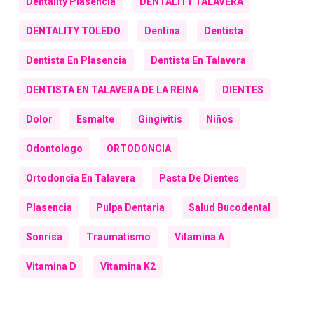
Dentality Plasencia
DENTALITY TALAVERA
DENTALITY TOLEDO
Dentina
Dentista
Dentista En Plasencia
Dentista En Talavera
DENTISTA EN TALAVERA DE LA REINA
DIENTES
Dolor
Esmalte
Gingivitis
Niños
Odontologo
ORTODONCIA
Ortodoncia En Talavera
Pasta De Dientes
Plasencia
Pulpa Dentaria
Salud Bucodental
Sonrisa
Traumatismo
Vitamina A
Vitamina D
Vitamina K2