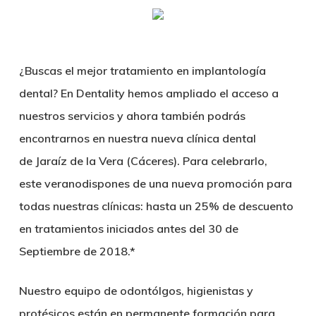
Skip
Menu
sear
to
main
¿Buscas el mejor tratamiento en implantología
content
dental?
En Dentality hemos ampliado el acceso a
nuestros servicios y ahora también podrás
encontrarnos en nuestra nueva clínica dental
de
Jaraíz de la Vera
(Cáceres). Para celebrarlo,
este
verano
dispones de una
nueva promoción
para
todas nuestras clínicas: hasta un
25% de descuento
en tratamientos iniciados antes del 30 de
Septiembre de 2018.*
Nuestro equipo de
odontólgos, higienistas y
protésicos
están en permanente formación para