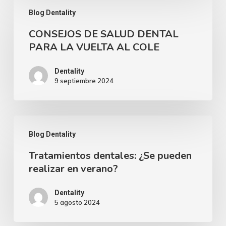
CONSEJOS
feliz
Blog Dentality
DE
y
CONSEJOS DE SALUD DENTAL
SALUD
saludable
PARA LA VUELTA AL COLE
DENTAL
PARA
Dentality
9 septiembre 2024
LA
VUELTA
AL
Tratamientos
COLE
Blog Dentality
dentales:
Tratamientos dentales: ¿Se pueden
¿Se
realizar en verano?
pueden
realizar
Dentality
5 agosto 2024
en
verano?