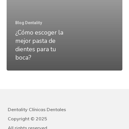
dientes
para
tu
Blog Dentality
boca?
¿Cómo escoger la
mejor pasta de
dientes para tu
boca?
Dentality Clínicas Dentales
Copyright © 2025
All rights reserved.