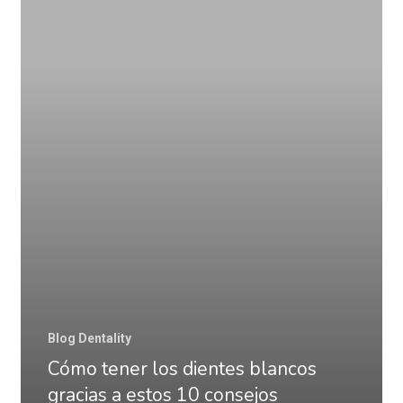
los
dientes
blancos
gracias
a
estos
10
consejos
Blog Dentality
Cómo tener los dientes blancos
gracias a estos 10 consejos