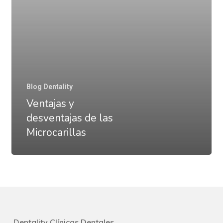
Microcarillas
Blog Dentality
Ventajas y
desventajas de las
Microcarillas
Dentality Clínicas Dentales